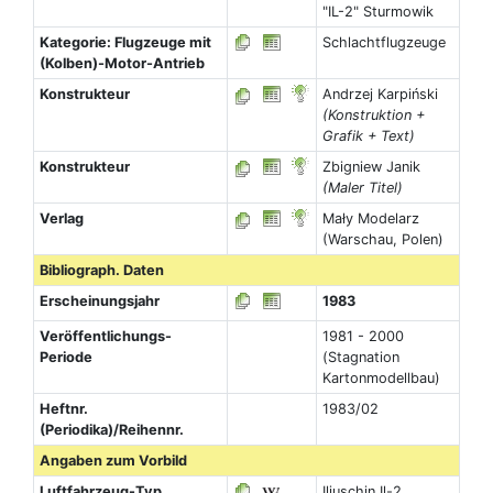
"IL-2" Sturmowik
Kategorie: Flugzeuge mit
Schlachtflugzeuge
(Kolben)-Motor-Antrieb
Konstrukteur
Andrzej Karpiński
(Konstruktion +
Grafik + Text)
Konstrukteur
Zbigniew Janik
(Maler Titel)
Verlag
Mały Modelarz
(Warschau, Polen)
Bibliograph. Daten
Erscheinungsjahr
1983
Veröffentlichungs-
1981 - 2000
Periode
(Stagnation
Kartonmodellbau)
Heftnr.
1983/02
(Periodika)/Reihennr.
Angaben zum Vorbild
Luftfahrzeug-Typ
Iljuschin Il-2