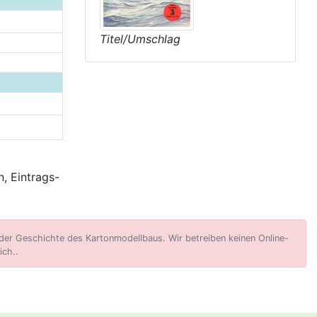
Titel/Umschlag
, Eintrags-
er Geschichte des Kartonmodellbaus. Wir betreiben keinen Online-
ich..