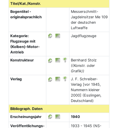
Titel/Kat./Konstr.
Bogentitel -
Messerschmitt-
originalsprachlich
Jagdeinsitzer Me 109
der deutschen
Luftwaffe
Kategorie:
Jagdflugzeuge
Flugzeuge mit
(Kolben)-Motor-
Antrieb
Konstrukteur
Bernhard Stolz
((Konstr. oder
Grafik))
Verlag
J. F. Schreiber-
Verlag [vor 1945,
Nummern kleiner
2000] (Esslingen,
Deutschland)
Bibliograph. Daten
Erscheinungsjahr
1940
Veröffentlichungs-
1933 - 1945 (NS-