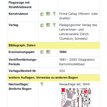
Flugzeuge mit
Strahltriebwerk
Konstrukteur
Firma Cafag
((Konstr. oder
Grafik))
Verlag
Pädagogischer Verlag des
Lehrerinnen- und
Lehrervereins Zürich
(Zumikon, Schweiz)
Bibliograph. Daten
Erscheinungsjahr
1990
Veröffentlichungs-
1981 - 2000 (Stagnation
Periode
Kartonmodellbau)
Verlags/Bestell-Nr.
320
weitere Auflagen, Verweise zu anderen Bogen
Nachauflage/
Neuauflage als: 1844
ähnliche Bogen