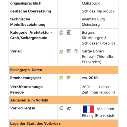
originalsprachlich
Malbrouck
deutsche Übersetzung
Schloss Malbrouck
technische
ehemals Burg
Modellbezeichnung
Meinsberg
Kategorie: Architektur -
Burgen,
Groß/Solitärgebäude
Ritterburgen &
Schlösser (Vorbild)
Verlag
Serge Domini,
Editeur (Thionville,
Frankreich)
Bibliograph. Daten
Erscheinungsjahr
vor
2010
Veröffentlichungs-
2001 - ... (Jetzt-
Periode
Zeit, Internetboom)
Angaben zum Vorbild
Vorbild liegt in
Manderen-
Ritzing (Frankreich)
Lage der Stadt des Vorbildes