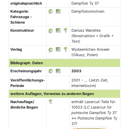
originalsprachlich
Dampflok Ty 37
Kategorie:
Dampflokomotiven
Fahrzeuge -
Schiene
Konstrukteur
Dariusz Wandtke
(Konstruktion + Grafik +
Text)
Verlag
Wydawnictwo Answer
(Olkusz, Polen)
Bibliograph. Daten
Erscheinungsjahr
2003
Veröffentlichungs-
2001 - ... (Jetzt-Zeit,
Periode
Internetboom)
weitere Auflagen, Verweise zu anderen Bogen
Nachauflage/
enthält Lasercut-Teile für:
ähnliche Bogen
10553
(LC Lasercut für
polnische Dampflok Ty 37
↔ Polnische Dampflok Ty
37)