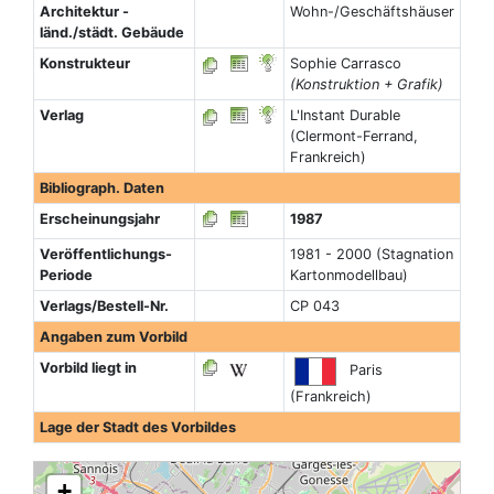
Architektur -
Wohn-/Geschäftshäuser
länd./städt. Gebäude
Konstrukteur
Sophie Carrasco
(Konstruktion + Grafik)
Verlag
L'Instant Durable
(Clermont-Ferrand,
Frankreich)
Bibliograph. Daten
Erscheinungsjahr
1987
Veröffentlichungs-
1981 - 2000 (Stagnation
Periode
Kartonmodellbau)
Verlags/Bestell-Nr.
CP 043
Angaben zum Vorbild
Vorbild liegt in
Paris
(Frankreich)
Lage der Stadt des Vorbildes
+