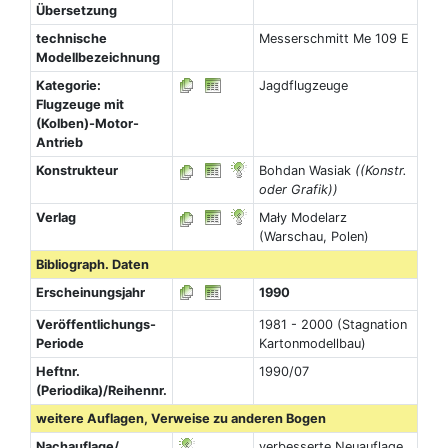
Übersetzung
technische
Messerschmitt Me 109 E
Modellbezeichnung
Kategorie:
Jagdflugzeuge
Flugzeuge mit
(Kolben)-Motor-
Antrieb
Konstrukteur
Bohdan Wasiak
((Konstr.
oder Grafik))
Verlag
Mały Modelarz
(Warschau, Polen)
Bibliograph. Daten
Erscheinungsjahr
1990
Veröffentlichungs-
1981 - 2000 (Stagnation
Periode
Kartonmodellbau)
Heftnr.
1990/07
(Periodika)/Reihennr.
weitere Auflagen, Verweise zu anderen Bogen
Nachauflage/
verbesserte Neuauflage