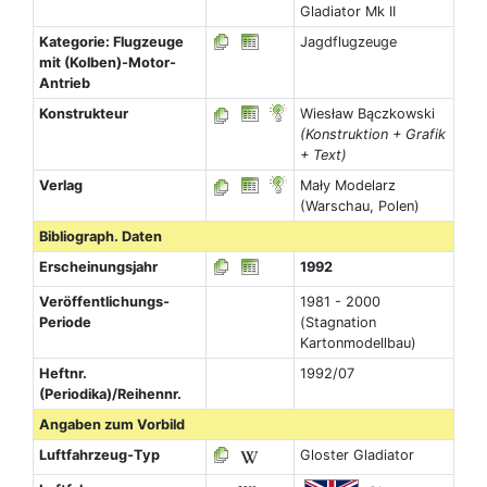
Gladiator Mk II
Kategorie: Flugzeuge
Jagdflugzeuge
mit (Kolben)-Motor-
Antrieb
Konstrukteur
Wiesław Bączkowski
(Konstruktion + Grafik
+ Text)
Verlag
Mały Modelarz
(Warschau, Polen)
Bibliograph. Daten
Erscheinungsjahr
1992
Veröffentlichungs-
1981 - 2000
Periode
(Stagnation
Kartonmodellbau)
Heftnr.
1992/07
(Periodika)/Reihennr.
Angaben zum Vorbild
Luftfahrzeug-Typ
Gloster Gladiator