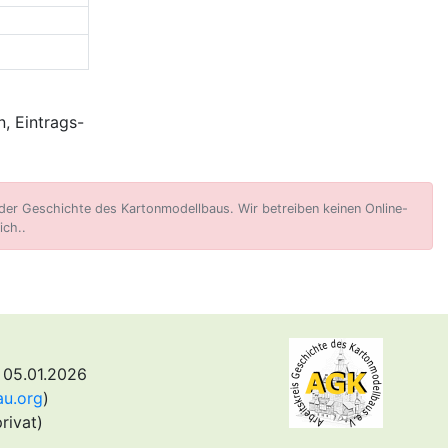
, Eintrags-
er Geschichte des Kartonmodellbaus. Wir betreiben keinen Online-
ich..
 05.01.2026
au.org
)
rivat)