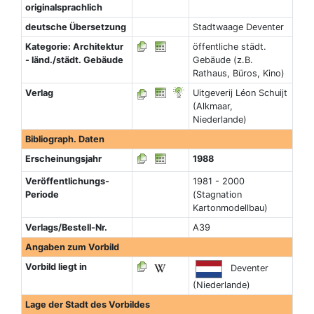
originalsprachlich
deutsche Übersetzung
Stadtwaage Deventer
Kategorie: Architektur
öffentliche städt.
- länd./städt. Gebäude
Gebäude (z.B.
Rathaus, Büros, Kino)
Verlag
Uitgeverij Léon Schuijt
(Alkmaar,
Niederlande)
Bibliograph. Daten
Erscheinungsjahr
1988
Veröffentlichungs-
1981 - 2000
Periode
(Stagnation
Kartonmodellbau)
Verlags/Bestell-Nr.
A39
Angaben zum Vorbild
Vorbild liegt in
Deventer
(Niederlande)
Lage der Stadt des Vorbildes