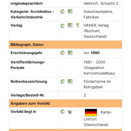
originalsprachlich
Heinrich, Schacht 2
Kategorie: Architektur -
Industrieobjekte,
Verkehr/Industrie
Fabriken
Verlag
HANEK Verlag
(Bochum,
Deutschland)
Bibliograph. Daten
Erscheinungsjahr
vor
1990
Veröffentlichungs-
1981 - 2000
Periode
(Stagnation
Kartonmodellbau)
Reihenbezeichnung
Fördertürme im
Ruhrgebiet
Verlags/Bestell-Nr.
2
Angaben zum Vorbild
Vorbild liegt in
Kamp-
Lintfort
(Deutschland)