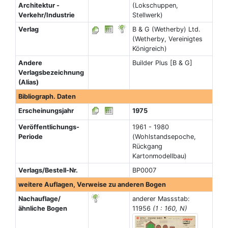
Architektur -
(Lokschuppen,
Verkehr/Industrie
Stellwerk)
Verlag
B & G (Wetherby) Ltd.
(Wetherby, Vereinigtes
Königreich)
Andere
Builder Plus [B & G]
Verlagsbezeichnung
(Alias)
Bibliograph. Daten
Erscheinungsjahr
1975
Veröffentlichungs-
1961 - 1980
Periode
(Wohlstandsepoche,
Rückgang
Kartonmodellbau)
Verlags/Bestell-Nr.
BP0007
weitere Auflagen, Verweise zu anderen Bogen
Nachauflage/
anderer Massstab:
ähnliche Bogen
11956
(1 : 160, N)