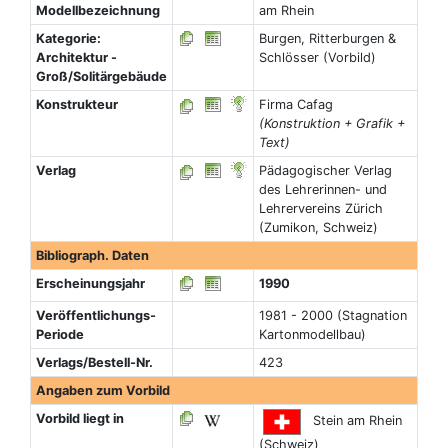
Modellbezeichnung
am Rhein
Kategorie:
Burgen, Ritterburgen &
Architektur -
Schlösser (Vorbild)
Groß/Solitärgebäude
Konstrukteur
Firma Cafag
(Konstruktion + Grafik +
Text)
Verlag
Pädagogischer Verlag
des Lehrerinnen- und
Lehrervereins Zürich
(Zumikon, Schweiz)
Bibliograph. Daten
Erscheinungsjahr
1990
Veröffentlichungs-
1981 - 2000 (Stagnation
Periode
Kartonmodellbau)
Verlags/Bestell-Nr.
423
Angaben zum Vorbild
Vorbild liegt in
Stein am Rhein
(Schweiz)