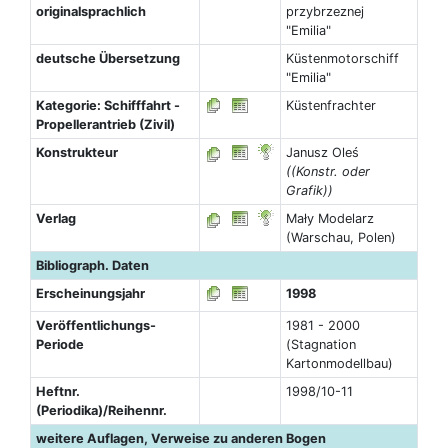
originalsprachlich
przybrzeznej
"Emilia"
deutsche Übersetzung
Küstenmotorschiff
"Emilia"
Kategorie: Schifffahrt -
Küstenfrachter
Propellerantrieb (Zivil)
Konstrukteur
Janusz Oleś
((Konstr. oder
Grafik))
Verlag
Mały Modelarz
(Warschau, Polen)
Bibliograph. Daten
Erscheinungsjahr
1998
Veröffentlichungs-
1981 - 2000
Periode
(Stagnation
Kartonmodellbau)
Heftnr.
1998/10-11
(Periodika)/Reihennr.
weitere Auflagen, Verweise zu anderen Bogen