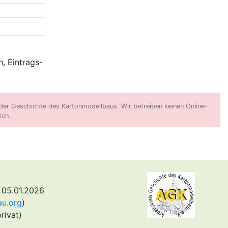
, Eintrags-
er Geschichte des Kartonmodellbaus. Wir betreiben keinen Online-
ich..
 05.01.2026
au.org
)
rivat)