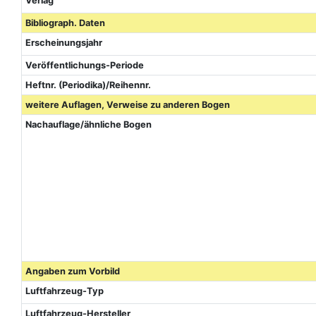
Verlag
Bibliograph. Daten
Erscheinungsjahr
Veröffentlichungs-Periode
Heftnr. (Periodika)/Reihennr.
weitere Auflagen, Verweise zu anderen Bogen
Nachauflage/ähnliche Bogen
Angaben zum Vorbild
Luftfahrzeug-Typ
Luftfahrzeug-Hersteller