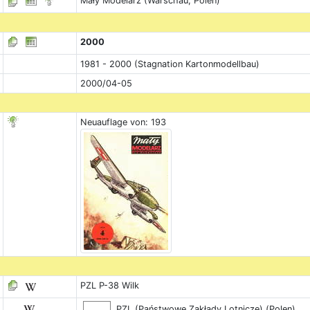
Mały Modelarz (Warschau, Polen)
2000
1981 - 2000 (Stagnation Kartonmodellbau)
2000/04-05
Neuauflage von: 193
PZL P-38 Wilk
PZL (Państwowe Zakłady Lotnicze) (Polen)