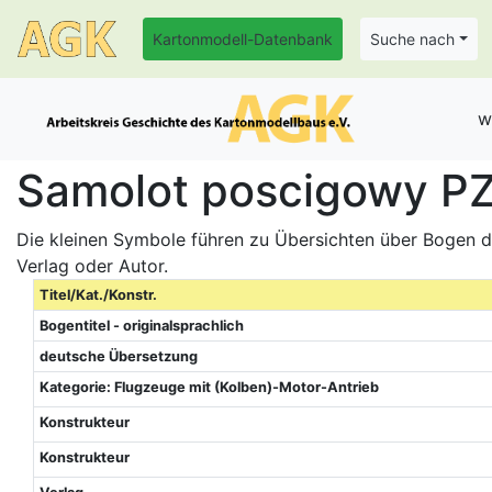
Kartonmodell-Datenbank
Suche nach
w
Samolot poscigowy PZL
Die kleinen Symbole führen zu Übersichten über Bogen de
Verlag oder Autor.
Titel/Kat./Konstr.
Bogentitel - originalsprachlich
deutsche Übersetzung
Kategorie: Flugzeuge mit (Kolben)-Motor-Antrieb
Konstrukteur
Konstrukteur