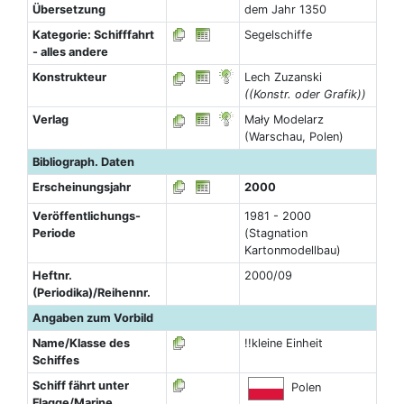
Übersetzung
dem Jahr 1350
Kategorie: Schifffahrt
Segelschiffe
- alles andere
Konstrukteur
Lech Zuzanski
((Konstr. oder Grafik))
Verlag
Mały Modelarz
(Warschau, Polen)
Bibliograph. Daten
Erscheinungsjahr
2000
Veröffentlichungs-
1981 - 2000
Periode
(Stagnation
Kartonmodellbau)
Heftnr.
2000/09
(Periodika)/Reihennr.
Angaben zum Vorbild
Name/Klasse des
!!kleine Einheit
Schiffes
Schiff fährt unter
Polen
Flagge/Marine