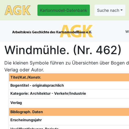
Kartonmodell-Datenbank
Suche nach
w
Windmühle. (Nr. 462)
Die kleinen Symbole führen zu Übersichten über Bogen de
Verlag oder Autor.
Titel/Kat./Konstr.
Bogentitel - originalsprachlich
Kategorie: Architektur - Verkehr/Industrie
Verlag
Bibliograph. Daten
Erscheinungsjahr