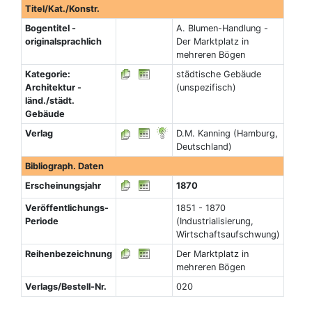
Titel/Kat./Konstr.
Bogentitel -
A. Blumen-Handlung -
originalsprachlich
Der Marktplatz in
mehreren Bögen
Kategorie:
städtische Gebäude
Architektur -
(unspezifisch)
länd./städt.
Gebäude
Verlag
D.M. Kanning (Hamburg,
Deutschland)
Bibliograph. Daten
Erscheinungsjahr
1870
Veröffentlichungs-
1851 - 1870
Periode
(Industrialisierung,
Wirtschaftsaufschwung)
Reihenbezeichnung
Der Marktplatz in
mehreren Bögen
Verlags/Bestell-Nr.
020