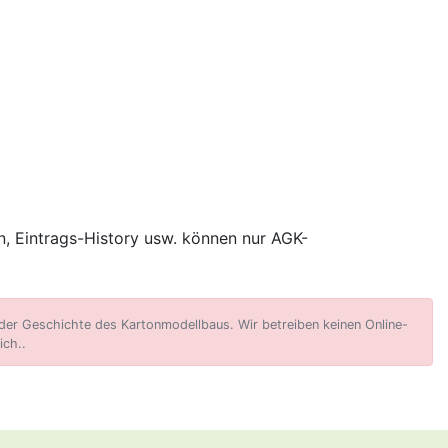
, Eintrags-History usw. können nur AGK-
er Geschichte des Kartonmodellbaus. Wir betreiben keinen Online-
ich..