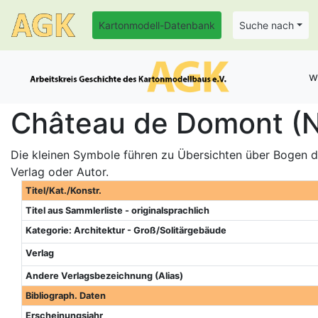
Kartonmodell-Datenbank
Suche nach
w
Château de Domont (N
Die kleinen Symbole führen zu Übersichten über Bogen de
Verlag oder Autor.
Titel/Kat./Konstr.
Titel aus Sammlerliste - originalsprachlich
Kategorie: Architektur - Groß/Solitärgebäude
Verlag
Andere Verlagsbezeichnung (Alias)
Bibliograph. Daten
Erscheinungsjahr