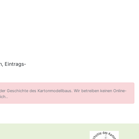
, Eintrags-
er Geschichte des Kartonmodellbaus. Wir betreiben keinen Online-
ich..