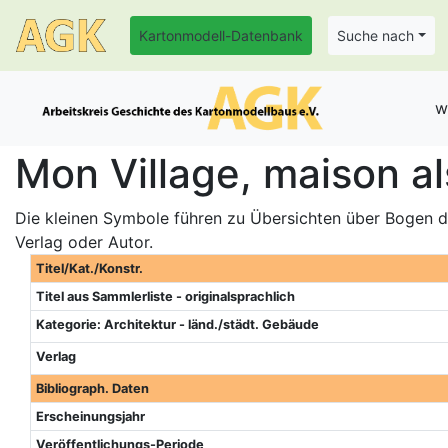
Kartonmodell-Datenbank
Suche nach
w
Mon Village, maison a
Die kleinen Symbole führen zu Übersichten über Bogen de
Verlag oder Autor.
Titel/Kat./Konstr.
Titel aus Sammlerliste - originalsprachlich
Kategorie: Architektur - länd./städt. Gebäude
Verlag
Bibliograph. Daten
Erscheinungsjahr
Veröffentlichungs-Periode