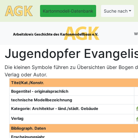
Kartonmodell-Datenbank
Suche nach
w
Jugendopfer Evangeli
Die kleinen Symbole führen zu Übersichten über Bogen de
Verlag oder Autor.
Titel/Kat./Konstr.
Bogentitel - originalsprachlich
technische Modellbezeichnung
Kategorie: Architektur - länd./städt. Gebäude
Verlag
Bibliograph. Daten
Erscheinungsjahr