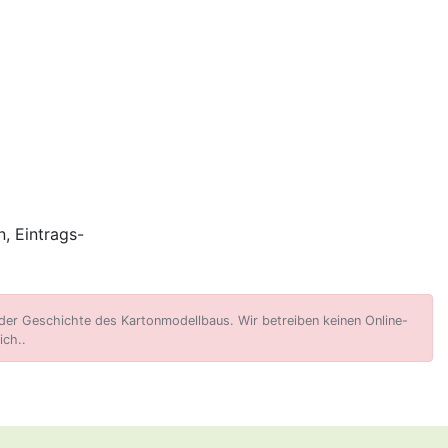
, Eintrags-
er Geschichte des Kartonmodellbaus. Wir betreiben keinen Online-
ich..