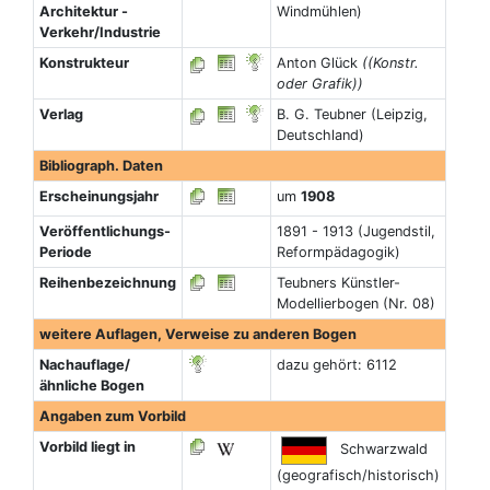
Architektur -
Windmühlen)
Verkehr/Industrie
Konstrukteur
Anton Glück
((Konstr.
oder Grafik))
Verlag
B. G. Teubner (Leipzig,
Deutschland)
Bibliograph. Daten
Erscheinungsjahr
um
1908
Veröffentlichungs-
1891 - 1913 (Jugendstil,
Periode
Reformpädagogik)
Reihenbezeichnung
Teubners Künstler-
Modellierbogen (Nr. 08)
weitere Auflagen, Verweise zu anderen Bogen
Nachauflage/
dazu gehört: 6112
ähnliche Bogen
Angaben zum Vorbild
Vorbild liegt in
Schwarzwald
(geografisch/historisch)