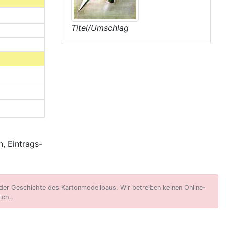
Titel/Umschlag
, Eintrags-
er Geschichte des Kartonmodellbaus. Wir betreiben keinen Online-
ich..