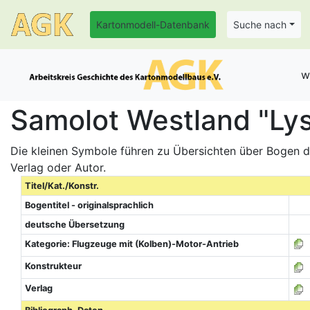
Kartonmodell-Datenbank
Suche nach
w
Samolot Westland "Lys
Die kleinen Symbole führen zu Übersichten über Bogen de
Verlag oder Autor.
Titel/Kat./Konstr.
Bogentitel - originalsprachlich
deutsche Übersetzung
Kategorie: Flugzeuge mit (Kolben)-Motor-Antrieb
Konstrukteur
Verlag