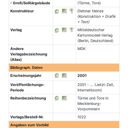
- Groß/Solitärgebäude
(Türme, Tore)
Konstrukteur
Dietmar Heinze
(Konstruktion + Grafik
+ Text)
Verlag
Mitteldeutscher
Kartonmodell-Verlag
(Berlin, Deutschland)
Andere
MDK
Verlagsbezeichnung
(Alias)
Bibliograph. Daten
Erscheinungsjahr
2001
Veröffentlichungs-
2001 - ... (Jetzt-Zeit,
Periode
Internetboom)
Reihenbezeichnung
Türme und Tore in
Mecklenburg-
Vorpommern
Verlags/Bestell-Nr.
1022
Angaben zum Vorbild