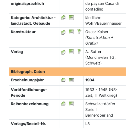
originalsprachlich
de paysan Casa di
contadino
Kategorie: Architektur -
ländliche
länd./städt. Gebäude
Wohn/Bauernhäuser
Konstrukteur
Oscar Kaiser
(Konstruktion +
Grafik)
Verlag
A. Sutter
(Münchwilen TG,
Schweiz)
Bibliograph. Daten
Erscheinungsjahr
1934
Veröffentlichungs-
1933 - 1945 (NS-
Periode
Zeit, II. Weltkrieg)
Reihenbezeichnung
Schweizerdörfer
Serie I:
Berneroberland
Verlags/Bestell-Nr.
I.8