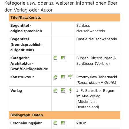
Kategorie usw. oder zu weiteren Informationen über
den Verlag oder Autor.
Titel/Kat./Konstr.
Bogentitel -
Schloss
originalsprachlich
Neuschwanstein
Bogentitel
Castle Neuschwanstein
(fremdsprachlich,
aufgedruckt)
Kategorie:
Burgen, Ritterburgen &
Architektur -
Schlösser (Vorbild)
Groß/Solitärgebäude
Konstrukteur
Przemyslaw Tabernacki
(Konstruktion + Grafik)
Verlag
J. F. Schreiber Bogen
im Aue-Verlag
(Möckmühl,
Deutschland)
Bibliograph. Daten
Erscheinungsjahr
2002