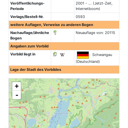
Veröffentlichungs-
2001 - ... (Jetzt-Zeit,
Periode
Internetboom)
Verlags/Bestell-Nr.
0593
weitere Auflagen, Verweise zu anderen Bogen
Nachauflage/ähnliche
Neuauflage von: 20115
Bogen
Angaben zum Vorbild
Vorbild liegt in
Schwangau
(Deutschland)
Lage der Stadt des Vorbildes
+
-