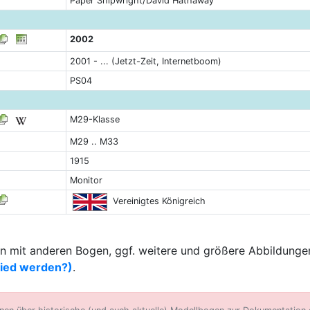
Paper Shipwright/David Hathaway
2002
2001 - ... (Jetzt-Zeit, Internetboom)
PS04
M29-Klasse
M29 .. M33
1915
Monitor
Vereinigtes Königreich
 mit anderen Bogen, ggf. weitere und größere Abbildungen
lied werden?)
.