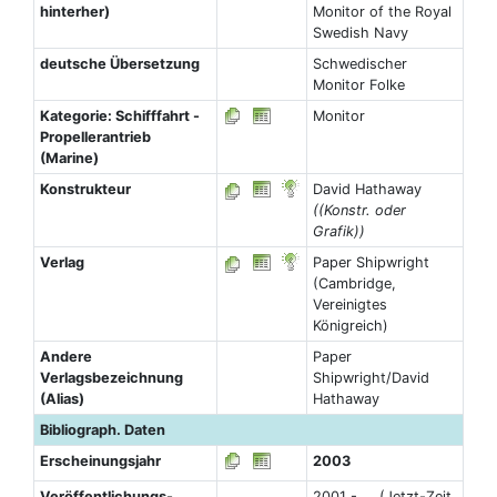
hinterher)
Monitor of the Royal
Swedish Navy
deutsche Übersetzung
Schwedischer
Monitor Folke
Kategorie: Schifffahrt -
Monitor
Propellerantrieb
(Marine)
Konstrukteur
David Hathaway
((Konstr. oder
Grafik))
Verlag
Paper Shipwright
(Cambridge,
Vereinigtes
Königreich)
Andere
Paper
Verlagsbezeichnung
Shipwright/David
(Alias)
Hathaway
Bibliograph. Daten
Erscheinungsjahr
2003
Veröffentlichungs-
2001 - ... (Jetzt-Zeit,