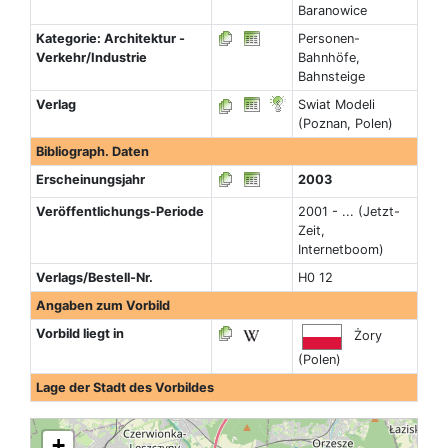
Baranowice
Kategorie: Architektur -
Personen-
Verkehr/Industrie
Bahnhöfe,
Bahnsteige
Verlag
Swiat Modeli
(Poznan, Polen)
Bibliograph. Daten
Erscheinungsjahr
2003
Veröffentlichungs-Periode
2001 - ... (Jetzt-
Zeit,
Internetboom)
Verlags/Bestell-Nr.
H0 12
Angaben zum Vorbild
Vorbild liegt in
Żory
(Polen)
Lage der Stadt des Vorbildes
+