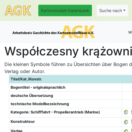
Kartonmodell-Datenbank
Suche nach
w
Współczesny krążowni
Die kleinen Symbole führen zu Übersichten über Bogen de
Verlag oder Autor.
Titel/Kat./Konstr.
Bogentitel - originalsprachlich
deutsche Übersetzung
technische Modellbezeichnung
Kategorie: Schifffahrt - Propellerantrieb (Marine)
Konstrukteur
Verlag