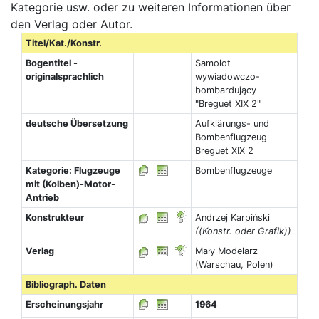
Kategorie usw. oder zu weiteren Informationen über
den Verlag oder Autor.
Titel/Kat./Konstr.
Bogentitel -
Samolot
originalsprachlich
wywiadowczo-
bombardujący
"Breguet XIX 2"
deutsche Übersetzung
Aufklärungs- und
Bombenflugzeug
Breguet XIX 2
Kategorie: Flugzeuge
Bombenflugzeuge
mit (Kolben)-Motor-
Antrieb
Konstrukteur
Andrzej Karpiński
((Konstr. oder Grafik))
Verlag
Mały Modelarz
(Warschau, Polen)
Bibliograph. Daten
Erscheinungsjahr
1964