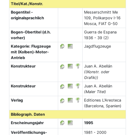
Titel/Kat./Konstr.
Bogentitel -
Messerschmitt Me
originalsprachlich
109, Polikarpov I-16
Mosca, FIAT G-50
Bogen-Obertitel (d.h.
Guerra de Espana
vorher)
1936 - 39 (2)
Kategorie: Flugzeuge
Jagdflugzeuge
mit (Kolben)-Motor-
Antrieb
Konstrukteur
Juan A. Abellán
((Konstr. oder
Grafik))
Konstrukteur
Juan A. Abellán
(Maler Titel)
Verlag
Editiones L'Areoteca
(Barcelona, Spanien)
Bibliograph. Daten
Erscheinungsjahr
1995
Veröffentlichungs-
1981 - 2000