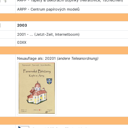
ARPP - Tapety & dekorační doplňky (Neratovice, Tschechien)
ARPP - Centrum papírových modelů
2003
2001 - ... (Jetzt-Zeit, Internetboom)
03XX
Neuauflage als: 20201
(andere Teileanordnung)