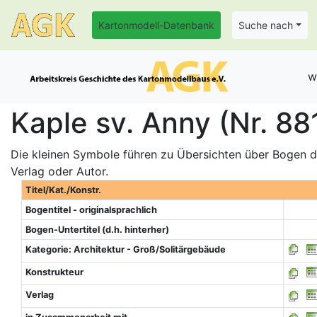
Kartonmodell-Datenbank
Suche nach
w
Kaple sv. Anny (Nr. 88
Die kleinen Symbole führen zu Übersichten über Bogen de
Verlag oder Autor.
Titel/Kat./Konstr.
Bogentitel - originalsprachlich
Bogen-Untertitel (d.h. hinterher)
Kategorie: Architektur - Groß/Solitärgebäude
Konstrukteur
Verlag