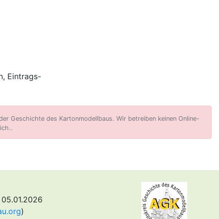
, Eintrags-
er Geschichte des Kartonmodellbaus. Wir betreiben keinen Online-
ich..
 05.01.2026
au.org
)