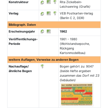
Konstrukteur
Rita Zickelbein-
Leichsenring
(Grafik)
Verlag
VEB Postkarten-Verlag
(Berlin C 2, DDR)
Bibliograph. Daten
Erscheinungsjahr
1962
Veröffentlichungs-
1961 - 1980
Periode
(Wohlstandsepoche,
Rückgang
Kartonmodellbau)
weitere Auflagen, Verweise zu anderen Bogen
Nachauflage/
Bogen gehört zu: 9047
ähnliche Bogen
(beide Hefte ergeben
zusammen das Dorf mit 23
Gebäuden)