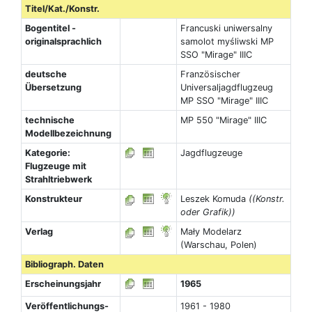
Titel/Kat./Konstr.
Bogentitel -
Francuski uniwersalny
originalsprachlich
samolot myśliwski MP
SSO "Mirage" IIIC
deutsche
Französischer
Übersetzung
Universaljagdflugzeug
MP SSO "Mirage" IIIC
technische
MP 550 "Mirage" IIIC
Modellbezeichnung
Kategorie:
Jagdflugzeuge
Flugzeuge mit
Strahltriebwerk
Konstrukteur
Leszek Komuda
((Konstr.
oder Grafik))
Verlag
Mały Modelarz
(Warschau, Polen)
Bibliograph. Daten
Erscheinungsjahr
1965
Veröffentlichungs-
1961 - 1980