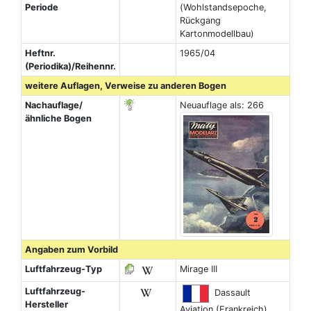
Periode
(Wohlstandsepoche,
Rückgang
Kartonmodellbau)
Heftnr.
1965/04
(Periodika)/Reihennr.
weitere Auflagen, Verweise zu anderen Bogen
Nachauflage/
Neuauflage als: 266
ähnliche Bogen
Angaben zum Vorbild
Luftfahrzeug-Typ
Mirage III
Luftfahrzeug-
Dassault
Hersteller
Aviation (Frankreich)