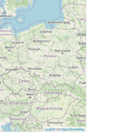
Leaflet
| ©
OpenStreetMap