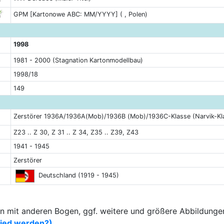
GPM [Kartonowe ABC: MM/YYYY] ( , Polen)
1998
1981 - 2000 (Stagnation Kartonmodellbau)
1998/18
149
Zerstörer 1936A/1936A(Mob)/1936B (Mob)/1936C-Klasse (Narvik-Kl
Z23 .. Z 30, Z 31 .. Z 34, Z35 .. Z39, Z43
1941 - 1945
Zerstörer
Deutschland (1919 - 1945)
 mit anderen Bogen, ggf. weitere und größere Abbildungen
lied werden?)
.