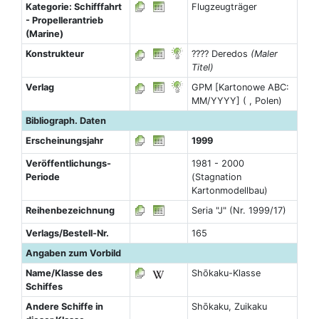
Kategorie: Schifffahrt
Flugzeugträger
- Propellerantrieb
(Marine)
Konstrukteur
???? Deredos
(Maler
Titel)
Verlag
GPM [Kartonowe ABC:
MM/YYYY] ( , Polen)
Bibliograph. Daten
Erscheinungsjahr
1999
Veröffentlichungs-
1981 - 2000
Periode
(Stagnation
Kartonmodellbau)
Reihenbezeichnung
Seria "J" (Nr. 1999/17)
Verlags/Bestell-Nr.
165
Angaben zum Vorbild
Name/Klasse des
Shōkaku-Klasse
Schiffes
Andere Schiffe in
Shōkaku, Zuikaku