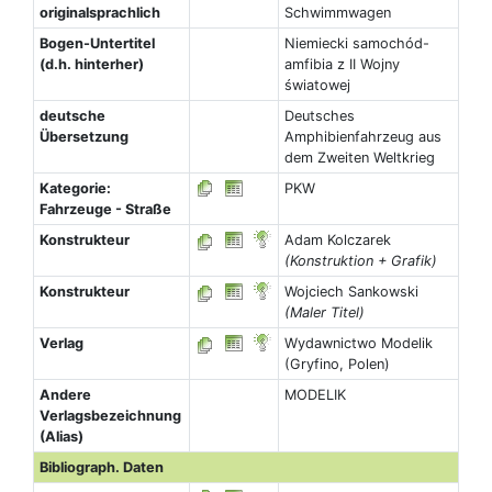
originalsprachlich
Schwimmwagen
Bogen-Untertitel
Niemiecki samochód-
(d.h. hinterher)
amfibia z II Wojny
światowej
deutsche
Deutsches
Übersetzung
Amphibienfahrzeug aus
dem Zweiten Weltkrieg
Kategorie:
PKW
Fahrzeuge - Straße
Konstrukteur
Adam Kolczarek
(Konstruktion + Grafik)
Konstrukteur
Wojciech Sankowski
(Maler Titel)
Verlag
Wydawnictwo Modelik
(Gryfino, Polen)
Andere
MODELIK
Verlagsbezeichnung
(Alias)
Bibliograph. Daten