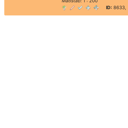
Maßstab:
1 : 200
ID:
8633, 