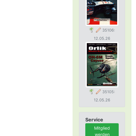
35106:
12.05.26
35105:
12.05.26
Service
Mitglied
werden