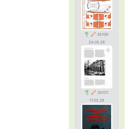
35108:
24.05.26
35107:
17.05.26