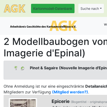
Kartonmodell-Datenbank
Suche nach
w
2 Modellbaubogen vom 
Imagerie d'Epinal)
Pinot & Sagaire (Nouvelle Imagerie d'Epin
Ohne Anmeldung ist nur eine eingeschränkte
Detailansic
Mitgliedern zur Verfügung
(Mitglied werden?)
.
Epicerie
(Bogentitel - originalspra