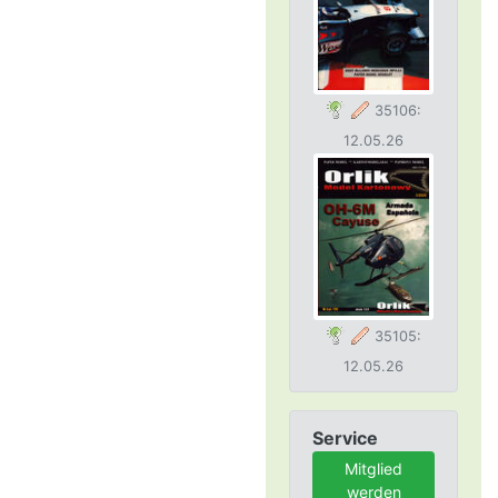
35106:
12.05.26
35105:
12.05.26
Service
Mitglied
werden