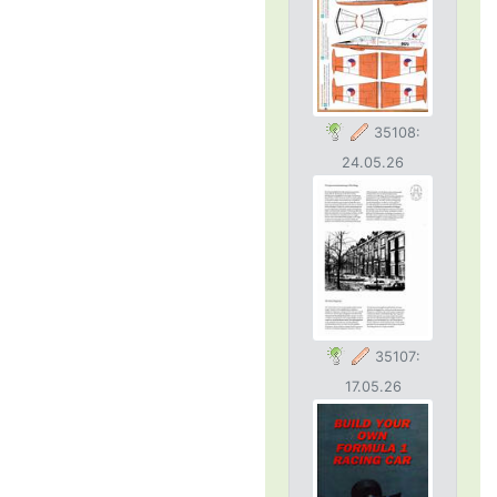
35108:
24.05.26
35107:
17.05.26