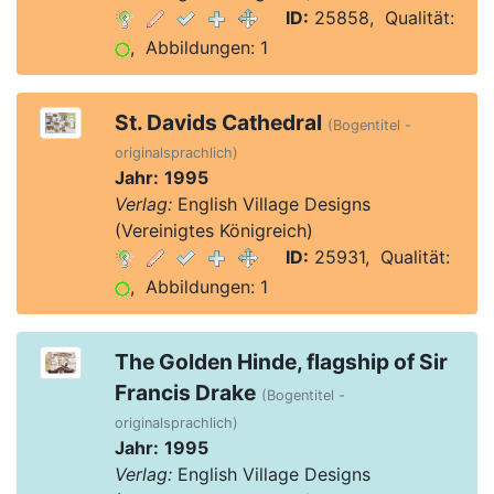
ID:
25858, Qualität:
, Abbildungen: 1
St. Davids Cathedral
(Bogentitel -
originalsprachlich)
Jahr:
1995
Verlag:
English Village Designs
(Vereinigtes Königreich)
ID:
25931, Qualität:
, Abbildungen: 1
The Golden Hinde, flagship of Sir
Francis Drake
(Bogentitel -
originalsprachlich)
Jahr:
1995
Verlag:
English Village Designs