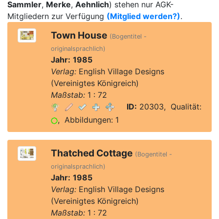
Sammler
,
Merke
,
Aehnlich
) stehen nur AGK-
Mitgliedern zur Verfügung
(Mitglied werden?)
.
Town House
(Bogentitel -
originalsprachlich)
Jahr:
1985
Verlag:
English Village Designs
(Vereinigtes Königreich)
Maßstab:
1 : 72
ID:
20303, Qualität:
, Abbildungen: 1
Thatched Cottage
(Bogentitel -
originalsprachlich)
Jahr:
1985
Verlag:
English Village Designs
(Vereinigtes Königreich)
Maßstab:
1 : 72