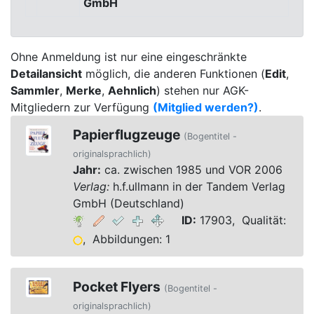
GmbH
Ohne Anmeldung ist nur eine eingeschränkte
Detailansicht
möglich, die anderen Funktionen (
Edit
,
Sammler
,
Merke
,
Aehnlich
) stehen nur AGK-
Mitgliedern zur Verfügung
(Mitglied werden?)
.
Papierflugzeuge
(Bogentitel -
originalsprachlich)
Jahr:
ca. zwischen 1985 und VOR 2006
Verlag:
h.f.ullmann in der Tandem Verlag
GmbH (Deutschland)
ID:
17903, Qualität:
, Abbildungen: 1
Pocket Flyers
(Bogentitel -
originalsprachlich)