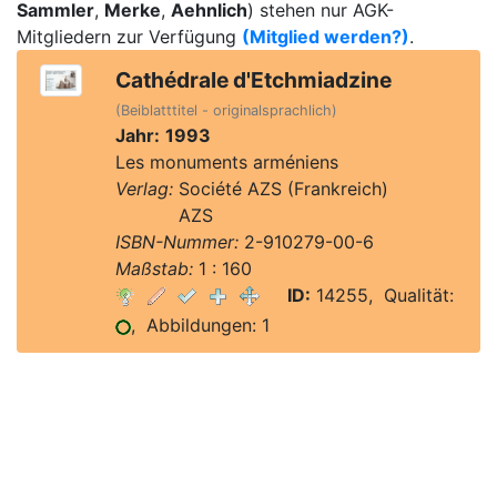
Sammler
,
Merke
,
Aehnlich
) stehen nur AGK-
Mitgliedern zur Verfügung
(Mitglied werden?)
.
Cathédrale d'Etchmiadzine
(Beiblatttitel - originalsprachlich)
Jahr:
1993
Les monuments arméniens
Verlag:
Société AZS (Frankreich)
Verlag:
AZS
ISBN-Nummer:
2-910279-00-6
Maßstab:
1 : 160
ID:
14255, Qualität:
, Abbildungen: 1