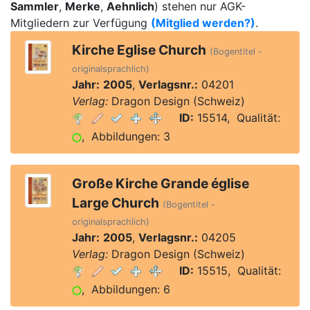
Sammler
,
Merke
,
Aehnlich
) stehen nur AGK-
Mitgliedern zur Verfügung
(Mitglied werden?)
.
Kirche Eglise Church
(Bogentitel -
originalsprachlich)
Jahr:
2005
,
Verlagsnr.:
04201
Verlag:
Dragon Design (Schweiz)
ID:
15514, Qualität:
, Abbildungen: 3
Große Kirche Grande église
Large Church
(Bogentitel -
originalsprachlich)
Jahr:
2005
,
Verlagsnr.:
04205
Verlag:
Dragon Design (Schweiz)
ID:
15515, Qualität:
, Abbildungen: 6