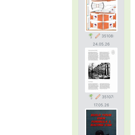
35108:
24.05.26
35107:
17.05.26