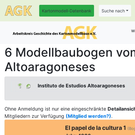
Kartonmodell-Datenbank
Suche nach
w
6 Modellbaubogen vom 
Altoaragoneses
Instituto de Estudios Altoaragoneses
Ohne Anmeldung ist nur eine eingeschränkte
Detailansic
Mitgliedern zur Verfügung
(Mitglied werden?)
.
El papel de la cultura 1
(Bog