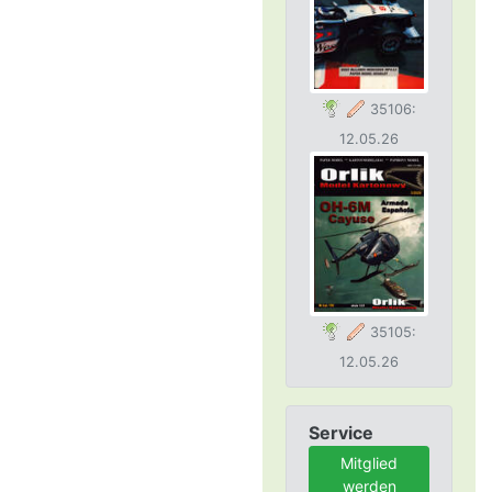
35106:
12.05.26
35105:
12.05.26
Service
Mitglied
werden