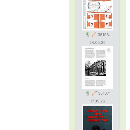
35108:
24.05.26
35107:
17.05.26