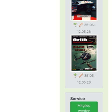
35106:
12.05.26
35105:
12.05.26
Service
Mitglied
werden