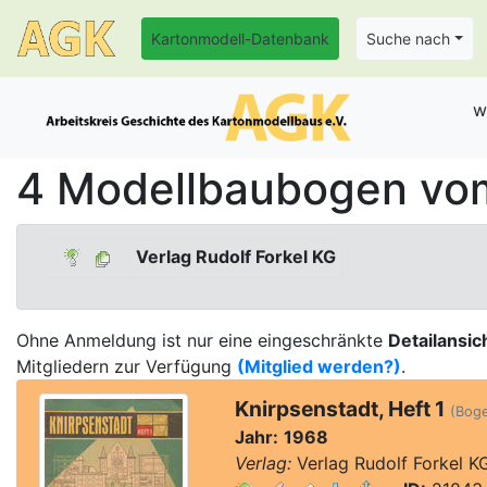
Kartonmodell-Datenbank
Suche nach
w
4 Modellbaubogen vom 
Verlag Rudolf Forkel KG
Ohne Anmeldung ist nur eine eingeschränkte
Detailansic
Mitgliedern zur Verfügung
(Mitglied werden?)
.
Knirpsenstadt, Heft 1
(Boge
Jahr:
1968
Verlag:
Verlag Rudolf Forkel K