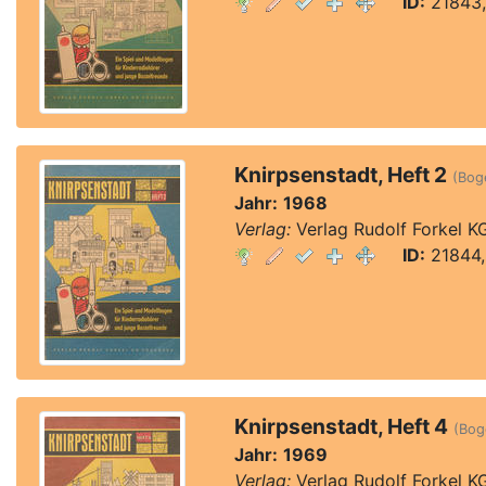
ID:
21843,
Knirpsenstadt, Heft 2
(Boge
Jahr:
1968
Verlag:
Verlag Rudolf Forkel K
ID:
21844,
Knirpsenstadt, Heft 4
(Boge
Jahr:
1969
Verlag:
Verlag Rudolf Forkel K