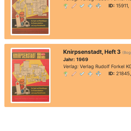
ID:
15911, 
Knirpsenstadt, Heft 3
(Boge
Jahr:
1969
Verlag:
Verlag Rudolf Forkel K
ID:
21845,