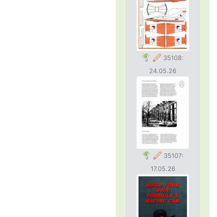
35108:
24.05.26
35107:
17.05.26