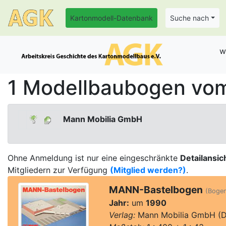
Kartonmodell-Datenbank
Suche nach
w
1 Modellbaubogen vo
Mann Mobilia GmbH
Ohne Anmeldung ist nur eine eingeschränkte
Detailansic
Mitgliedern zur Verfügung
(Mitglied werden?)
.
MANN-Bastelbogen
(Bogent
Jahr:
um
1990
Verlag:
Mann Mobilia GmbH (D