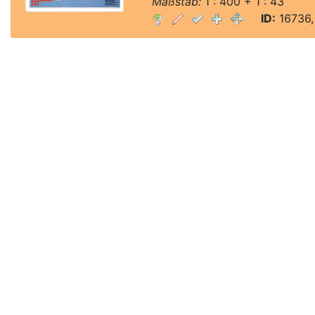
Maßstab:
1 : 400 + 1 : 43
ID:
16736,