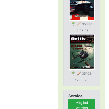
35106:
12.05.26
35105:
12.05.26
Service
Mitglied
werden